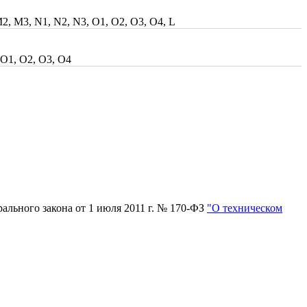
, M3, N1, N2, N3, O1, O2, O3, O4, L
 O1, O2, O3, O4
рального закона от 1 июля 2011 г. № 170-ФЗ
"О техническом