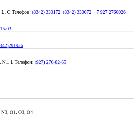
, L, O
Телефон:
(8342) 333172
,
(8342) 333072
,
+7 927 2760026
-15-03
8342)291926
, N1, L
Телефон:
(927) 276-82-65
 N3, O1, O3, O4