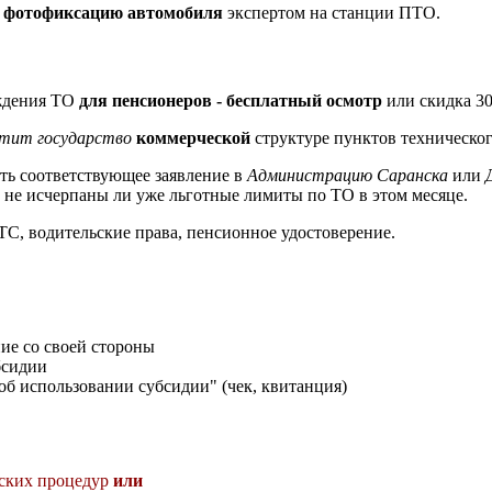
ь
фотофиксацию автомобиля
экспертом на станции ПТО.
ождения ТО
для пенсионеров - бесплатный осмотр
или скидка 3
тит государство
коммерческой
структуре пунктов техническог
ать соответствующее заявление в
Администрацию Саранска
или
и не исчерпаны ли уже льготные лимиты по ТО в этом месяце.
С, водительские права, пенсионное удостоверение.
ие со своей стороны
бсидии
об использовании субсидии" (чек, квитанция)
еских процедур
или