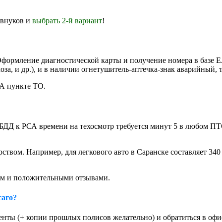
 внуков и
выбрать 2-й вариант
!
Оформление диагностической карты и получение номера в базе 
оза, и др.), и в наличии огнетушитель-аптечка-знак аварийный, 
СА пункте ТО.
БДД к РСА времени на техосмотр требуется минут 5 в любом ПТ
рством. Например, для легкового авто в Саранске составляет 340
ом и положительными отзывами.
саго?
нты (+ копии прошлых полисов желательно) и обратиться в офи