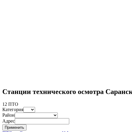
Станции технического осмотра Саранс
12 ПТО
Категория
Район
Адрес
Применить