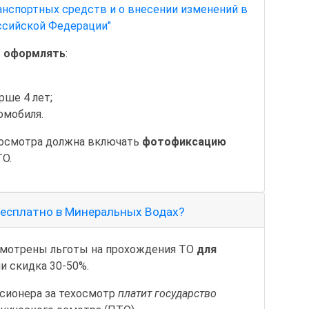
анспортных средств и о внесении изменений в
ссийской Федерации"
 оформлять
:
рше 4 лет;
омобиля.
хосмотра должна включать
фотофиксацию
О.
бесплатно в Минеральных Водах?
смотрены льготы на прохождения ТО
для
и скидка 30-50%.
нсионера за техосмотр
платит государство