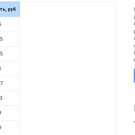
ь, руб
5
5
5
3
7
3
9
9