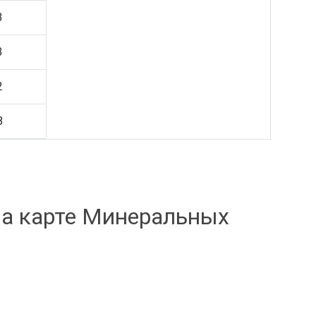
3
3
2
8
на карте Минеральных