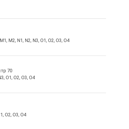
 M1, M2, N1, N2, N3, O1, O2, O3, O4
стр 70
3, O1, O2, O3, O4
1, O2, O3, O4