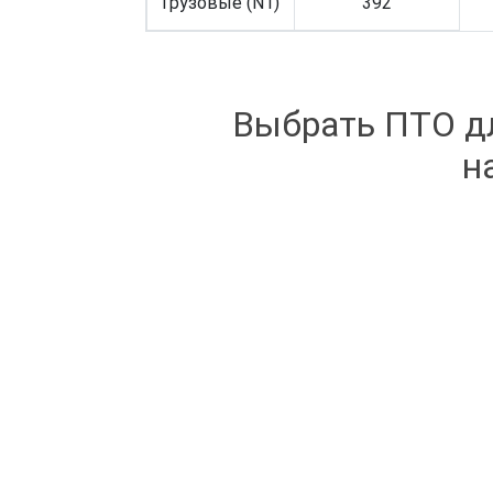
Грузовые (N1)
392
Выбрать ПТО д
н