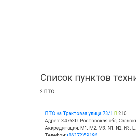
Список пунктов техн
2 ПТО
ПТО на Трактовая улица 73/1
210
Адрес: 347630, Ростовская обл, Сальский
Аккредитация: M1, M2, M3, N1, N2, N3, L,
Телефон:
(86372)59196