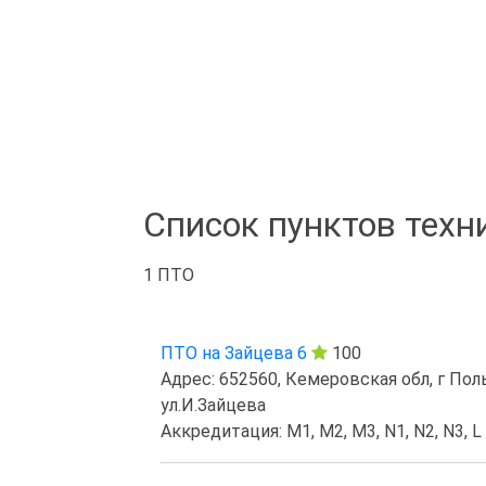
Список пунктов техн
1 ПТО
ПТО на Зайцева 6
100
Адрес: 652560, Кемеровская обл, г Полы
ул.И.Зайцева
Аккредитация: M1, M2, M3, N1, N2, N3, L