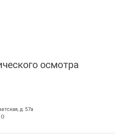
ического осмотра
етская, д. 57а
 O