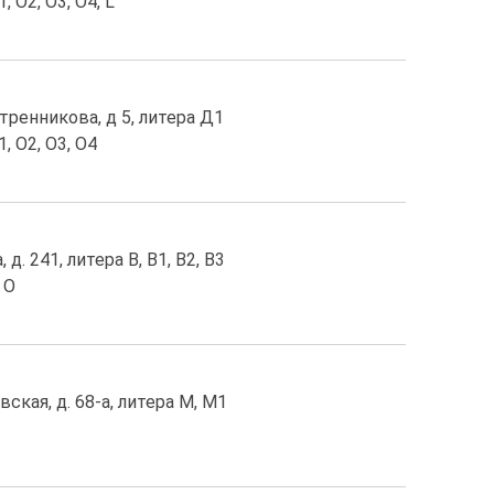
, O2, O3, O4, L
тренникова, д 5, литера Д1
, O2, O3, O4
д. 241, литера В, В1, В2, В3
 O
ская, д. 68-a, литера М, М1