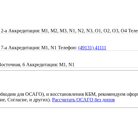
 2-а
Аккредитация: M1, M2, M3, N1, N2, N3, O1, O2, O3, O4
Тел
 7-а
Аккредитация: M1, N1
Телефон:
(49131) 41111
Восточная, 6
Аккредитация: M1, N1
бходим для ОСАГО), и восстановления КБМ, рекомендуем офор
е, Согласие, и других).
Рассчитать ОСАГО без допов