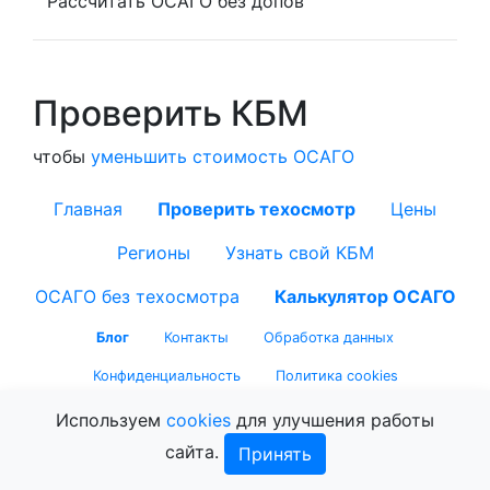
Рассчитать ОСАГО без допов
Проверить КБМ
чтобы
уменьшить стоимость ОСАГО
Главная
Проверить техосмотр
Цены
Регионы
Узнать свой КБМ
ОСАГО без техосмотра
Калькулятор ОСАГО
Блог
Контакты
Обработка данных
Конфиденциальность
Политика cookies
Используем
cookies
для улучшения работы
сайта.
Принять
© 2026 tehosmotrik.ru — Техосмотрик.ру.