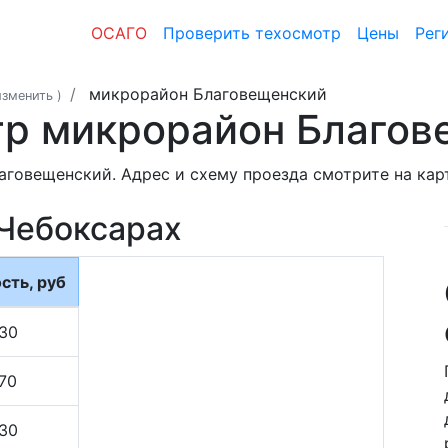
ОСАГО
Проверить техосмотр
Цены
Рег
микрорайон Благовещенский
изменить
)
тр микрорайон Благов
аговещенский. Адрес и схему проезда смотрите на кар
 Чебоксарах
сть, руб
30
70
30