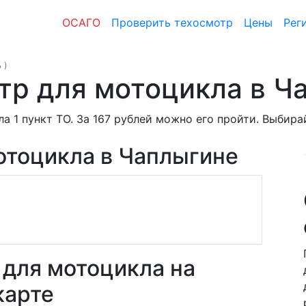
ОСАГО
Проверить техосмотр
Цены
Рег
ь
)
тр для мотоцикла в Ч
а 1 пункт ТО. За 167 рублей можно его пройти. Выбира
отоцикла в Чаплыгине
для мотоцикла на
карте