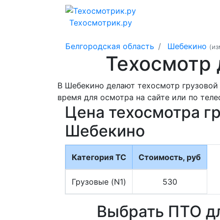
Техосмотрик.ру
Белгородская область
Шебекино
(и
Техосмотр 
В Шебекино делают техосмотр грузовой 
время для осмотра на сайте или по теле
Цена техосмотра г
Шебекино
Категория ТС
Стоимость, руб
Грузовые (N1)
530
Выбрать ПТО д