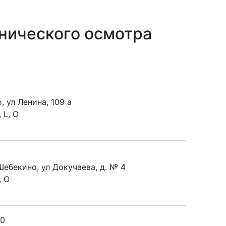
хнического осмотра
, ул Ленина, 109 а
 L, O
Шебекино, ул Докучаева, д. № 4
, O
0