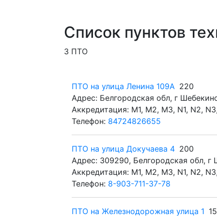
Список пунктов те
3 ПТО
ПТО на улица Ленина 109А
220
Адрес: Белгородская обл, г Шебекино
Аккредитация: M1, M2, M3, N1, N2, N3,
Телефон:
84724826655
ПТО на улица Докучаева 4
200
Адрес: 309290, Белгородская обл, г 
Аккредитация: M1, M2, M3, N1, N2, N3
Телефон:
8-903-711-37-78
ПТО на Железнодорожная улица 1
15