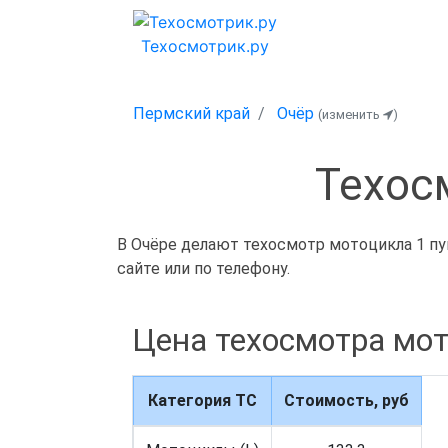
Техосмотрик.ру
Пермский край
Очёр
(изменить
)
Техос
В Очёре делают техосмотр мотоцикла 1 пун
сайте или по телефону.
Цена техосмотра мот
Категория ТС
Стоимость, руб