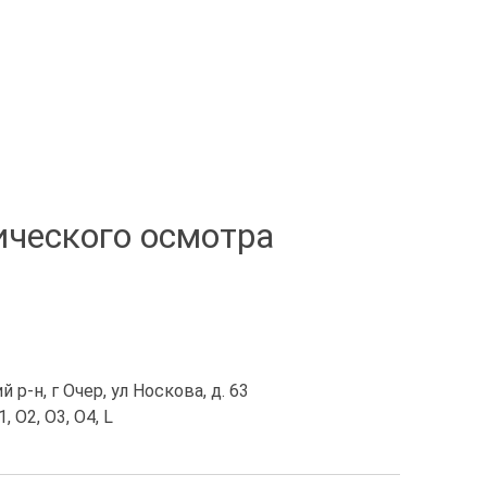
ического осмотра
р-н, г Очер, ул Носкова, д. 63
, O2, O3, O4, L