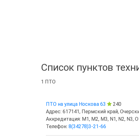
Список пунктов техн
1 ПТО
ПТО на улица Носкова 63
240
Адрес: 617141, Пермский край, Очерский 
Аккредитация: M1, M2, M3, N1, N2, N3, O1
Телефон:
8(34278)3-21-66