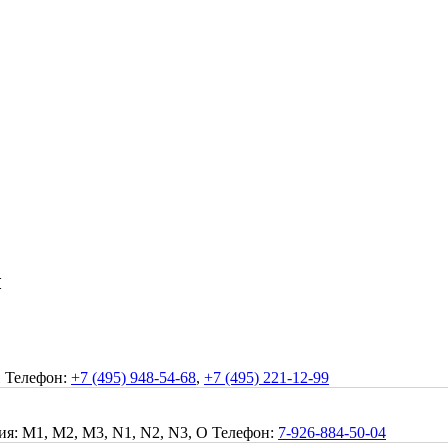
ы
1
Телефон:
+7 (495) 948-54-68
,
+7 (495) 221-12-99
я: M1, M2, M3, N1, N2, N3, O
Телефон:
7-926-884-50-04