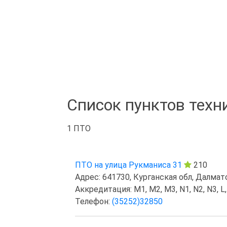
Список пунктов техн
1 ПТО
ПТО на улица Рукманиса 31
210
Адрес: 641730, Курганская обл, Далмато
Аккредитация: M1, M2, M3, N1, N2, N3, L,
Телефон:
(35252)32850