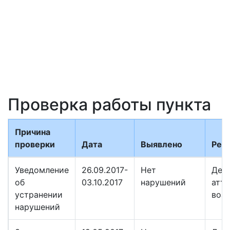
Проверка работы пункта
Причина
проверки
Дата
Выявлено
Резу
Уведомление
26.09.2017-
Нет
Дей
об
03.10.2017
нарушений
атте
устранении
воз
нарушений