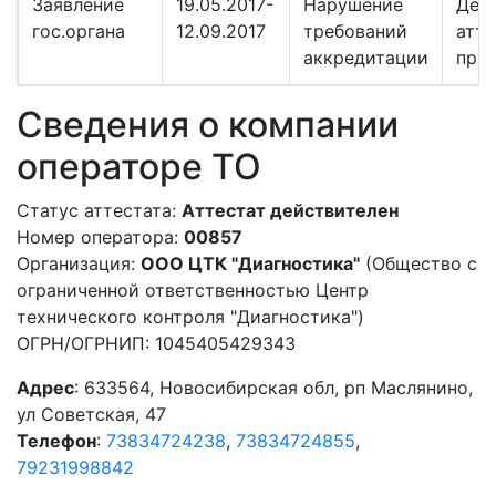
Заявление
19.05.2017-
Нарушение
Дей
гос.органа
12.09.2017
требований
атте
аккредитации
при
Сведения о компании
операторе ТО
Статус аттестата:
Аттестат действителен
Номер оператора:
00857
Организация:
ООО ЦТК "Диагностика"
(Общество с
ограниченной ответственностью Центр
технического контроля "Диагностика")
ОГРН/ОГРНИП: 1045405429343
Адрес
: 633564, Новосибирская обл, рп Маслянино,
ул Советская, 47
Телефон
:
73834724238
,
73834724855
,
79231998842